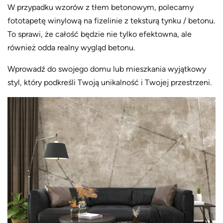
W przypadku wzorów z tłem betonowym, polecamy
,
1
fototapetę winylową na fizelinie z teksturą tynku / betonu.
7
To sprawi, że całość będzie nie tylko efektowna, ale
0
również odda realny wygląd betonu.
.
Wprowadź do swojego domu lub mieszkania wyjątkowy
0
0
styl, który podkreśli Twoją unikalność i Twojej przestrzeni.
z
ł