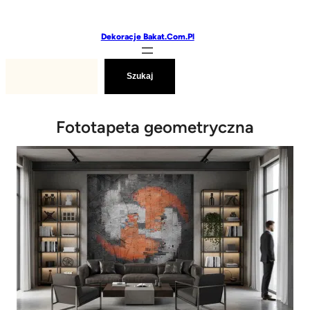
Przejdź
do
Dekoracje Bakat.com.pl
treści
Szukaj
Szukaj
Fototapeta geometryczna