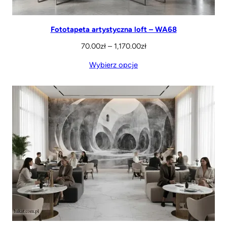
Fototapeta artystyczna loft – WA68
Z
70.00
zł
–
1,170.00
zł
a
Wybierz opcje
k
r
e
s
c
e
n
:
o
d
7
0
.