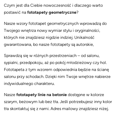
o
e
Czym jest dla Ciebie nowoczesność i dlaczego warto
1
s
postawić na
fototapety geometryczne
?
,
c
1
e
Nasze wzory fototapet geometrycznych wprowadzą do
7
n
Twojego wnętrza nowy wymiar stylu i oryginalności,
0
:
których nie znajdziesz nigdzie indziej. Unikalność
.
o
gwarantowana, bo nasze fototapety są autorskie,
0
d
0
7
Sprawdzą się w różnych przestrzeniach – od salonu,
z
0
sypialni, przedpokoju, aż po pokój młodzieżowy czy hol.
ł
.
Fototapeta z tym wzorem odpowiednia będzie na ścianę
0
salonu przy schodach. Dzięki nim Twoje wnętrze nabierze
0
indywidualnego charakteru.
z
ł
Nasze
fototapety linie na betonie
dostępne w kolorze
d
szarym, beżowym lub bez tła. Jeśli potrzebujesz inny kolor
o
tła skontaktuj się z nami. Adres mailowy znajdziesz niżej.
1