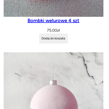
j
n
o
Bombki welurowe 4 szt
w
75.00
zł
s
z
Dodaj do koszyka
y
c
h