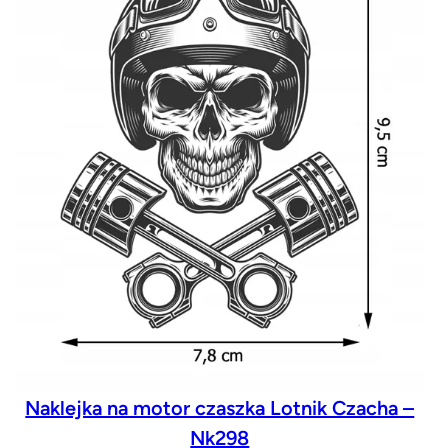
r
t
o
w
a
n
e
w
e
d
ł
u
g
n
a
Naklejka na motor czaszka Lotnik Czacha –
j
Nk298