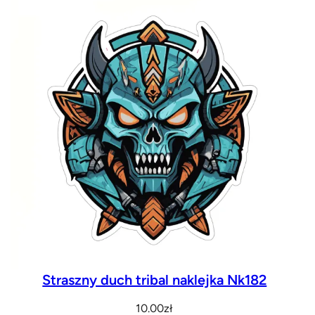
Straszny duch tribal naklejka Nk182
10.00
zł