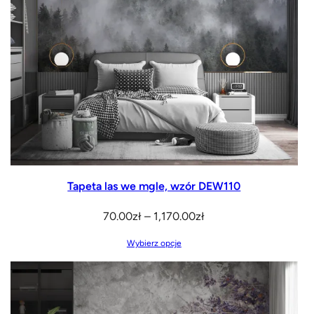
Tapeta las we mgle, wzór DEW110
Zakres
70.00
zł
–
1,170.00
zł
cen:
Wybierz opcje
od
70.00zł
do
1,170.00zł