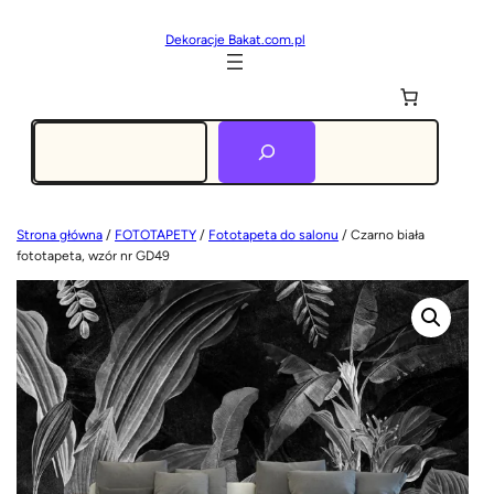
Dekoracje Bakat.com.pl
Szukaj
Strona główna
/
FOTOTAPETY
/
Fototapeta do salonu
/ Czarno biała
fototapeta, wzór nr GD49