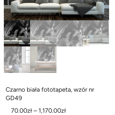
Czarno biała fototapeta, wzór nr
GD49
Z
70.00
zł
–
1,170.00
zł