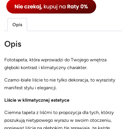
ć
0
C
0
z
Opis
z
a
ł
r
Opis
n
d
o
o
Fototapeta, która wprowadzi do Twojego wnętrza
b
1
głęboki kontrast i klimatyczny charakter.
i
,
a
Czarno-białe liście to nie tylko dekoracja, to wyrazisty
1
ł
manifest stylu i elegancji.
a
7
f
Liście w klimatycznej estetyce
0
o
.
Ciemna tapeta z liśćmi to propozycja dla tych, którzy
t
poszukują nietypowego wyrazu w swoim otoczeniu,
0
o
ponieważ liście na głębokim tle sprawiają, że każde