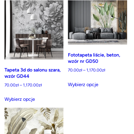
ma
do
wiele
1,170.00zł
wariantów.
Opcje
można
wybrać
na
Fototapeta liście, beton,
stronie
wzór nr GD50
produktu
Tapeta 3d do salonu szara,
Zakres
70.00
zł
–
1,170.00
zł
wzór GD44
cen:
Ten
od
Wybierz opcje
Zakres
70.00
zł
–
1,170.00
zł
produkt
70.00zł
cen:
Ten
ma
do
od
Wybierz opcje
produkt
wiele
1,170.00zł
70.00zł
ma
wariantów.
do
wiele
1,170.00zł
Opcje
wariantów.
można