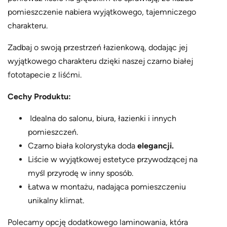
t
0
pomieszczenie nabiera wyjątkowego, tajemniczego
a
z
charakteru.
p
ł
e
Zadbaj o swoją przestrzeń łazienkową, dodając jej
t
wyjątkowego charakteru dzięki naszej czarno białej
a
fototapecie z liśćmi.
,
Cechy Produktu:
w
z
Idealna do salonu, biura, łazienki i innych
ó
pomieszczeń.
r
Czarno biała kolorystyka doda
elegancji.
n
Liście w wyjątkowej estetyce przywodzącej na
r
myśl przyrodę w inny sposób.
G
Łatwa w montażu, nadająca pomieszczeniu
D
unikalny klimat.
4
9
Polecamy opcję dodatkowego laminowania, która