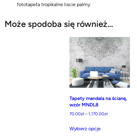
fototapeta tropikalne liscie palmy
Może spodoba się również…
Tapety mandala na ścianę,
wzór MNDL8
Zakres
70.00
zł
–
1,170.00
zł
cen:
Ten
od
Wybierz opcje
produkt
70.00zł