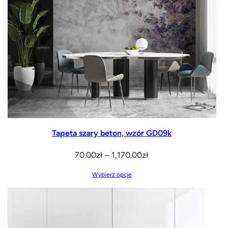
Tapeta szary beton, wzór GD09k
Zakres
70.00
zł
–
1,170.00
zł
cen:
Wybierz opcje
od
70.00zł
do
1,170.00zł