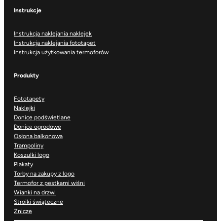
Instrukcje
Instrukcja naklejania naklejek
Instrukcja naklejania fototapet
Instrukcja użytkowania termoforów
Produkty
Fototapety
Naklejki
Donice podświetlane
Donice ogrodowe
Osłona balkonowa
Trampoliny
Koszulki logo
Plakaty
Torby na zakupy z logo
Termofor z pestkami wiśni
Wianki na drzwi
Stroiki świąteczne
Znicze