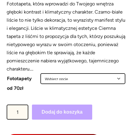
a
Fototapeta, która wprowadzi do Twojego wnętrza
głęboki kontrast i klimatyczny charakter. Czarno-białe
k
liście to nie tylko dekoracja, to wyrazisty manifest stylu
r
i elegancji. Liście w klimatycznej estetyce Ciemna
e
tapeta z liśćmi to propozycja dla tych, którzy poszukują
s
nietypowego wyrazu w swoim otoczeniu, ponieważ
liście na głębokim tle sprawiają, że każde
c
pomieszczenie nabiera wyjątkowego, tajemniczego
e
charakteru.…
n
Fototapety
:
od 70zł
o
d
i
Dodaj do koszyka
7
l
0
o
.
ś