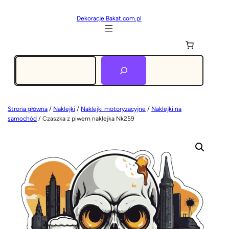
Dekoracje Bakat.com.pl
Szukaj
Strona główna
/
Naklejki
/
Naklejki motoryzacyjne
/
Naklejki na
samochód
/ Czaszka z piwem naklejka Nk259