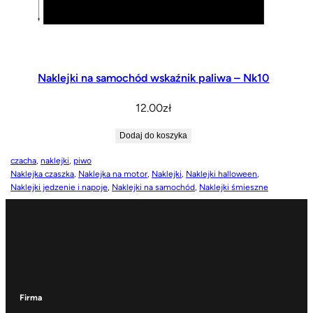
Naklejki na samochód wskaźnik paliwa – Nk10
12.00
zł
Dodaj do koszyka
czacha
, 
naklejki
, 
piwo
Naklejka czaszka
, 
Naklejka na motor
, 
Naklejki
, 
Naklejki halloween
, 
Naklejki jedzenie i napoje
, 
Naklejki na samochód
, 
Naklejki śmieszne
Firma