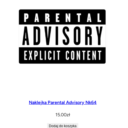
Naklejka Parental Advisory Nk64
15.00
zł
Dodaj do koszyka