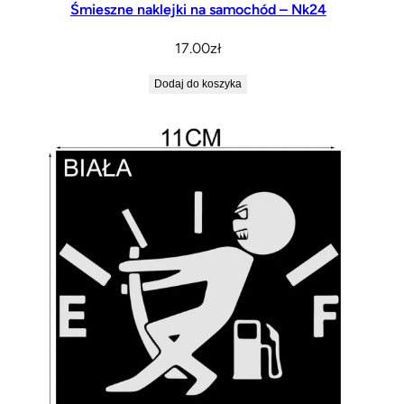
Śmieszne naklejki na samochód – Nk24
17.00
zł
Dodaj do koszyka