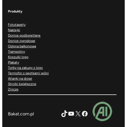
Produkty
Fototapety
Naklejki
Donice podświetlane
Donice ogrodowe
Osłona balkonowa
Trampoliny
Koszulki logo
Plakaty
Torby na zakupy z logo
Termofor z pestkami wiśni
Wianki na drzwi
Stroiki świąteczne
Znicze
TikTok
YouTube
X
Facebook
Bakat.com.pl