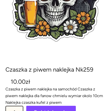
Czaszka z piwem naklejka Nk259
10.00
zł
Czaszka z piwem naklejka na samochód Czaszka z
piwem naklejka dla fanow chmielu wymiar okolo 10cm
Naklejka czaszka kufel z piwem
i