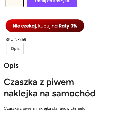
Dodaj do koszyka
l
o
ś
ć
C
z
SKU:
Nk259
a
Opis
s
z
Opis
k
a
Czaszka z piwem
z
p
naklejka na samochód
i
w
e
Czaszka z piwem naklejka dla fanow chmielu