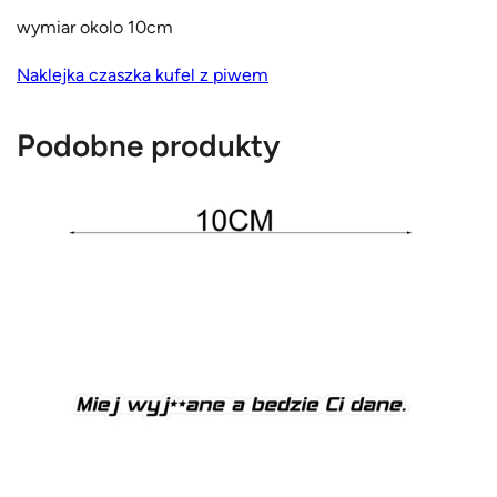
m
wymiar okolo 10cm
n
a
Naklejka czaszka kufel z piwem
k
l
Podobne produkty
e
j
k
a
N
k
2
5
9