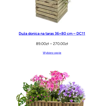
Duża donica na taras 36×80 cm – DC11
Zakres
89.00
zł
–
270.00
zł
cen:
Wybierz opcje
od
89.00zł
do
270.00zł