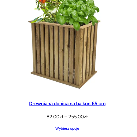
Drewniana donica na balkon 65 cm
Zakres
82.00
zł
–
255.00
zł
cen:
Wybierz opcje
od