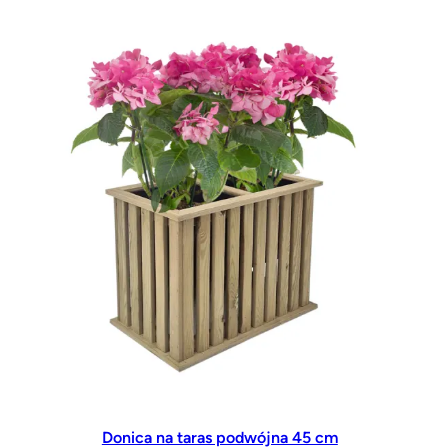
82.00zł
do
255.00zł
Donica na taras podwójna 45 cm