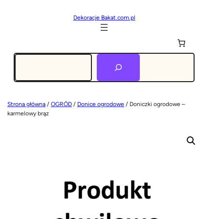
Dekoracje Bakat.com.pl
Szukaj
Strona główna
/
OGRÓD
/
Donice ogrodowe
/ Doniczki ogrodowe –
karmelowy brąz