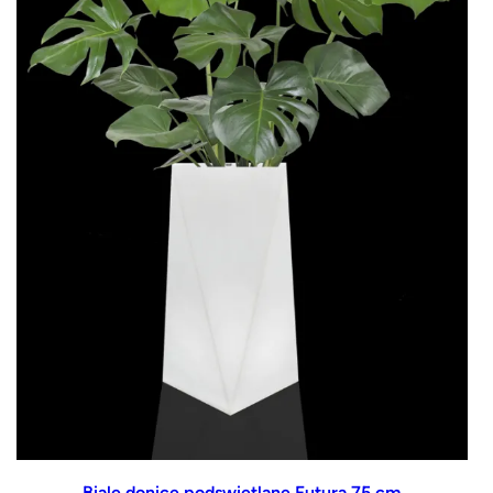
Biale donice podswietlane Futura 75 cm