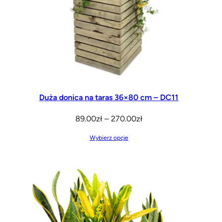
Duża donica na taras 36×80 cm – DC11
Zakres
89.00
zł
–
270.00
zł
cen:
Wybierz opcje
od
89.00zł
do
270.00zł