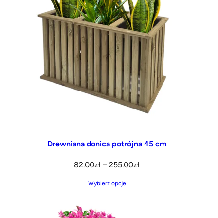
Drewniana donica potrójna 45 cm
Zakres
82.00
zł
–
255.00
zł
cen:
Wybierz opcje
od
82.00zł
do