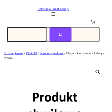
Dekoracje Bakat.com.pl
Szukaj
Strona główna
/
OGRÓD
/
Donice ogrodowe
/ Eleganckie donice z listwą –
czarne