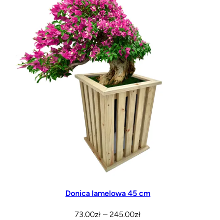
255.00zł
Donica lamelowa 45 cm
Zakres
73.00
zł
–
245.00
zł