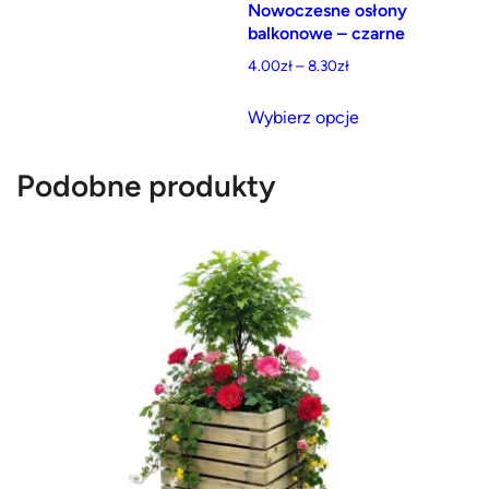
Nowoczesne osłony
balkonowe – czarne
Zakres
4.00
zł
–
8.30
zł
cen:
Ten
od
Wybierz opcje
produkt
4.00zł
ma
do
Podobne produkty
wiele
8.30zł
wariantów.
Opcje
można
wybrać
na
stronie
produktu