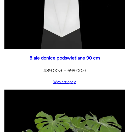
Biale donice podswietlane 90 cm
Zakres
489.00
zł
–
699.00
zł
cen:
Wybierz opcje
od
489.00zł
do
699.00zł