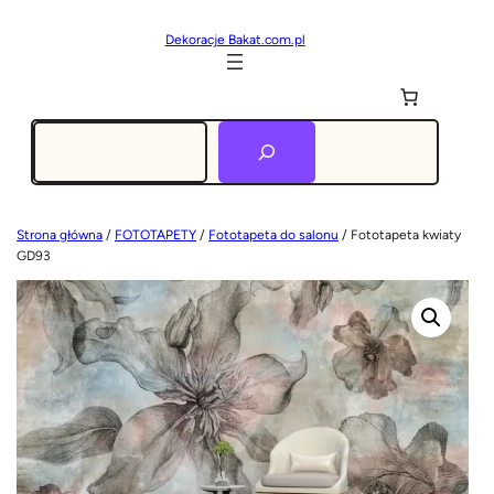
Dekoracje Bakat.com.pl
Szukaj
Strona główna
/
FOTOTAPETY
/
Fototapeta do salonu
/ Fototapeta kwiaty
GD93