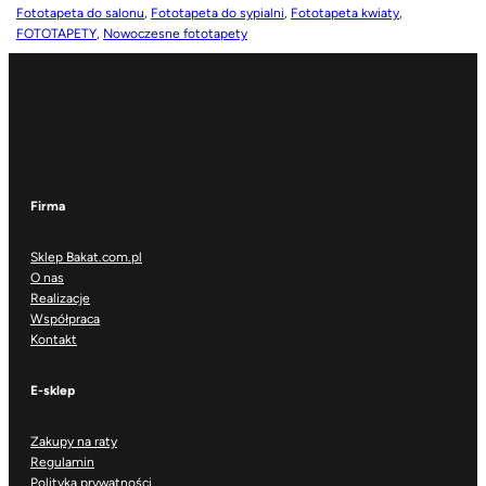
Fototapeta do salonu
, 
Fototapeta do sypialni
, 
Fototapeta kwiaty
, 
FOTOTAPETY
, 
Nowoczesne fototapety
Firma
Sklep Bakat.com.pl
O nas
Realizacje
Współpraca
Kontakt
E-sklep
Zakupy na raty
Regulamin
Polityka prywatności