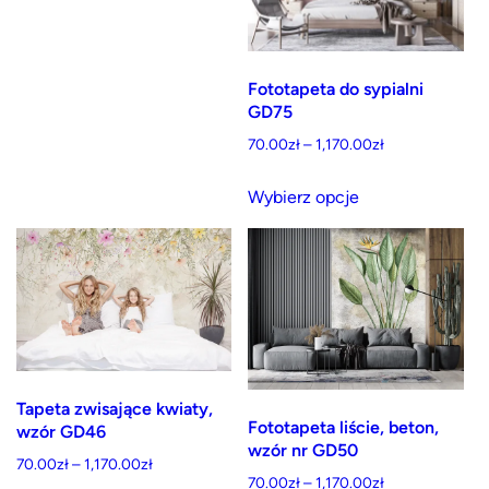
Fototapeta do sypialni
GD75
Zakres
70.00
zł
–
1,170.00
zł
cen:
Ten
od
Wybierz opcje
produkt
70.00zł
ma
do
wiele
1,170.00zł
wariantów.
Opcje
można
wybrać
Tapeta zwisające kwiaty,
na
Fototapeta liście, beton,
wzór GD46
stronie
wzór nr GD50
Zakres
70.00
zł
–
1,170.00
zł
produktu
Zakres
70.00
zł
–
1,170.00
zł
cen: