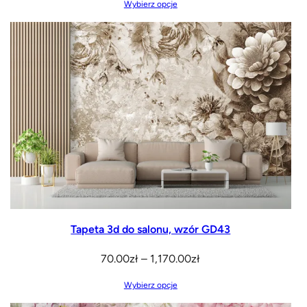
Wybierz opcje
od
70.00zł
do
1,170.00zł
Tapeta 3d do salonu, wzór GD43
Zakres
70.00
zł
–
1,170.00
zł
cen:
Wybierz opcje
od