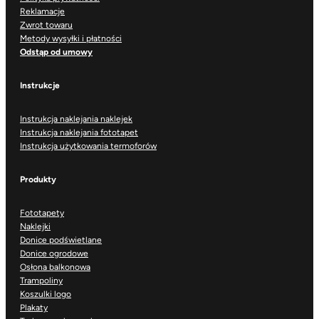
Reklamacje
Zwrot towaru
Metody wysyłki i płatności
Odstąp od umowy
Instrukcje
Instrukcja naklejania naklejek
Instrukcja naklejania fototapet
Instrukcja użytkowania termoforów
Produkty
Fototapety
Naklejki
Donice podświetlane
Donice ogrodowe
Osłona balkonowa
Trampoliny
Koszulki logo
Plakaty