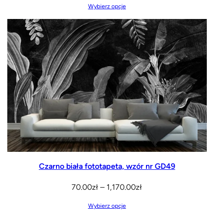
cen:
Wybierz opcje
od
70.00zł
do
1,170.00zł
Czarno biała fototapeta, wzór nr GD49
Zakres
70.00
zł
–
1,170.00
zł
cen:
Wybierz opcje
od