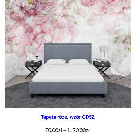
70.00zł
do
1,170.00zł
Tapeta róże, wzór GD52
Zakres
70.00
zł
–
1,170.00
zł