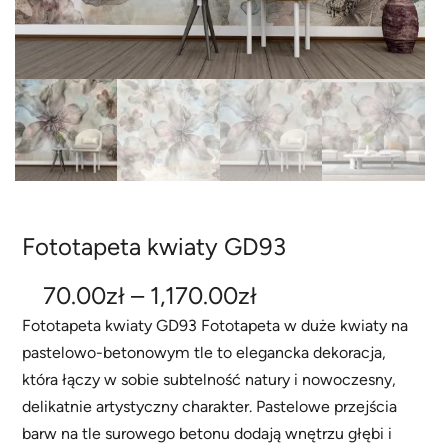
Fototapeta kwiaty GD93
Z
70.00
zł
–
1,170.00
zł
a
Fototapeta kwiaty GD93 Fototapeta w duże kwiaty na
pastelowo-betonowym tle to elegancka dekoracja,
k
która łączy w sobie subtelność natury i nowoczesny,
r
delikatnie artystyczny charakter. Pastelowe przejścia
e
barw na tle surowego betonu dodają wnętrzu głębi i