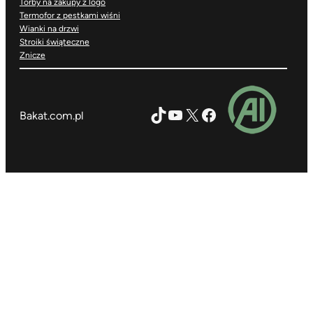
Torby na zakupy z logo
Termofor z pestkami wiśni
Wianki na drzwi
Stroiki świąteczne
Znicze
TikTok
YouTube
X
Facebook
Bakat.com.pl