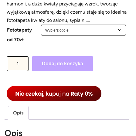
s
harmonii, a duże kwiaty przyciągają wzrok, tworząc
wyjątkową atmosferę, dzięki czemu staje się to idealna
c
fototapeta kwiaty do salonu, sypialni,…
e
Fototapety
n
od 70zł
:
o
i
d
Dodaj do koszyka
l
7
o
0
ś
.
ć
F
0
o
0
Opis
t
z
o
Opis
ł
t