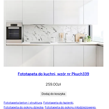
70.00zł
do
1,170.00zł
Fototapeta do kuchni, wzór nr Pkuch339
259.00
zł
Dodaj do koszyka
Fototapeta beton i struktura
, 
Fototapeta do łazienki
, 
Fototapeta do pokoju dziecka
, 
Fototapeta do pokoju młodzieżowego
, 