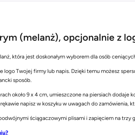
l
o
rym (melanż), opcjonalnie z lo
nż, która jest doskonałym wyborem dla osób ceniących s
logo Twojej firmy lub napis. Dzięki temu możesz sperson
ancki sposób.
rach około 9 x 4 cm, umieszczone na piersiach dodaje kon
 rękawie napisz w koszyku w uwagach do zamówienia, któr
odwójnymi ściągaczowymi plisami i zapięciem na trzy gu
niu?