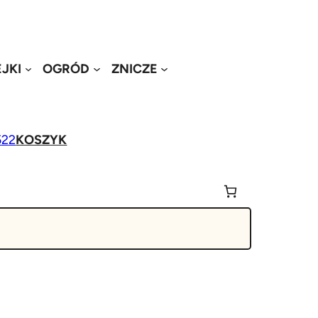
JKI
OGRÓD
ZNICZE
522
KOSZYK