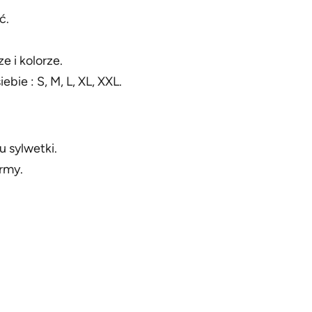
ć.
e i kolorze.
ie : S, M, L, XL, XXL.
u sylwetki.
irmy.