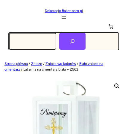
Dekoracje Bakat.com.pl
Szukaj
Strona główna
/
Znicze
/
Znicze wg kolorów
/
Białe znicze na
cmentarz
/ Latarnia na cmentarz biała – Z562