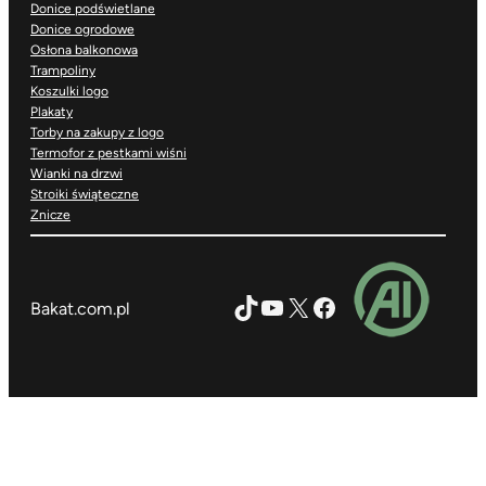
Donice podświetlane
Donice ogrodowe
Osłona balkonowa
Trampoliny
Koszulki logo
Plakaty
Torby na zakupy z logo
Termofor z pestkami wiśni
Wianki na drzwi
Stroiki świąteczne
Znicze
TikTok
YouTube
X
Facebook
Bakat.com.pl