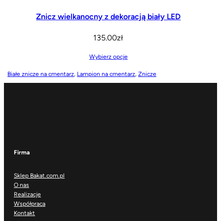
Znicz wielkanocny z dekoracją biały LED
135.00
zł
Wybierz opcje
Białe znicze na cmentarz
, 
Lampion na cmentarz
, 
Znicze
Firma
Sklep Bakat.com.pl
O nas
Realizacje
Współpraca
Kontakt