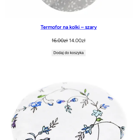
Termofor na kolki – szary
Pierwotna
Aktualna
16.00
zł
14.00
zł
cena
cena
Dodaj do koszyka
wynosiła:
wynosi:
16.00zł.
14.00zł.