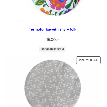
Termofor bawełniany – folk
16.00
zł
Dodaj do koszyka
PROD
PROMOCJA
W
PROM