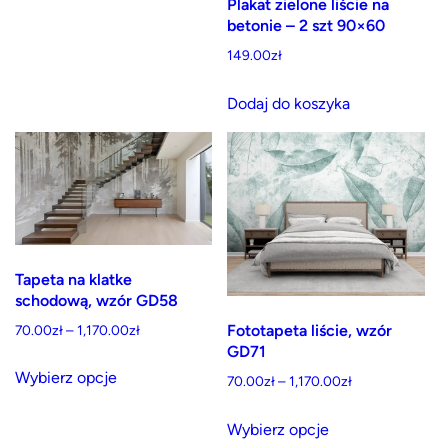
Plakat zielone liście na
betonie – 2 szt 90×60
149.00
zł
Dodaj do koszyka
Tapeta na klatke
schodową, wzór GD58
Zakres
Fototapeta liście, wzór
70.00
zł
–
1,170.00
zł
GD71
cen:
Ten
od
Wybierz opcje
Zakres
70.00
zł
–
1,170.00
zł
produkt
70.00zł
cen:
Ten
ma
do
od
Wybierz opcje
produkt
wiele
1,170.00zł