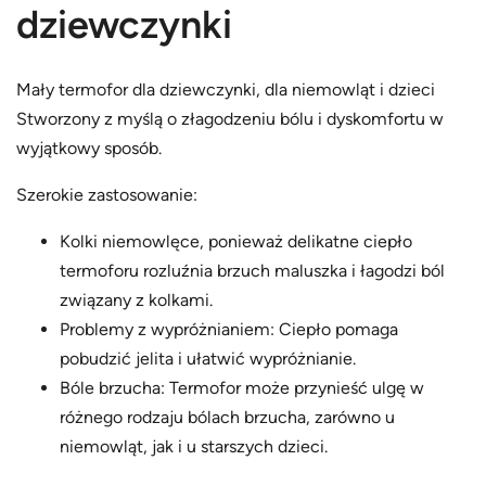
dziewczynki
o
f
o
Mały termofor dla dziewczynki, dla niemowląt i dzieci
r
Stworzony z myślą o złagodzeniu bólu i dyskomfortu w
d
wyjątkowy sposób.
l
Szerokie zastosowanie:
a
d
Kolki niemowlęce, ponieważ delikatne ciepło
z
termoforu rozluźnia brzuch maluszka i łagodzi ból
i
związany z kolkami.
e
Problemy z wypróżnianiem: Ciepło pomaga
w
pobudzić jelita i ułatwić wypróżnianie.
c
Bóle brzucha: Termofor może przynieść ulgę w
z
różnego rodzaju bólach brzucha, zarówno u
y
niemowląt, jak i u starszych dzieci.
n