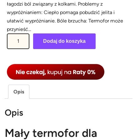
łagodzi ból związany z kolkami. Problemy z
wypróżnianiem: Ciepło pomaga pobudzić jelita i
ułatwić wypróżnianie. Bóle brzucha: Termofor może
przynieść…
i
Dodaj do koszyka
l
o
ś
ć
M
a
Opis
ł
y
Opis
t
e
Mały termofor dla
r
m