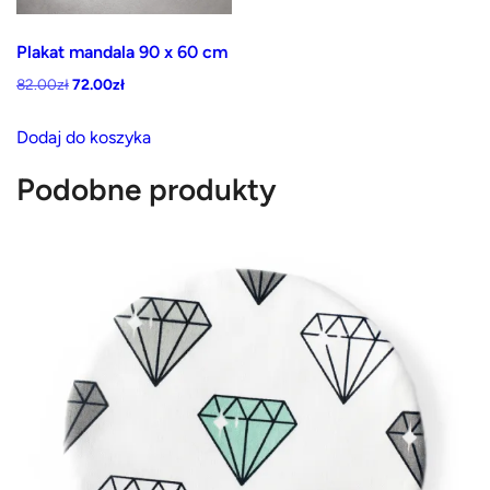
wybrać
wybrać
na
Plakat mandala 90 x 60 cm
na
stronie
Pierwotna
Aktualna
82.00
zł
72.00
zł
stronie
produktu
cena
cena
produktu
wynosiła:
wynosi:
Dodaj do koszyka
82.00zł.
72.00zł.
Podobne produkty