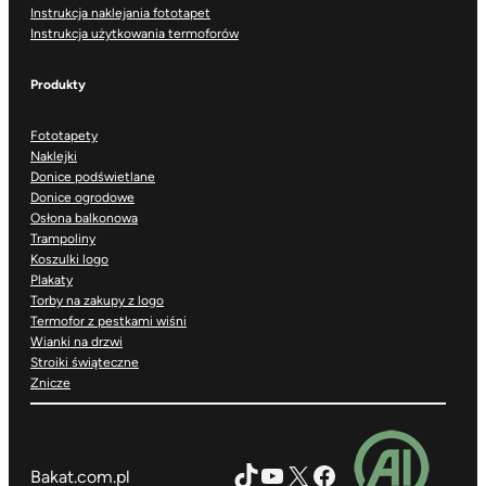
Instrukcja naklejania fototapet
Instrukcja użytkowania termoforów
Produkty
Fototapety
Naklejki
Donice podświetlane
Donice ogrodowe
Osłona balkonowa
Trampoliny
Koszulki logo
Plakaty
Torby na zakupy z logo
Termofor z pestkami wiśni
Wianki na drzwi
Stroiki świąteczne
Znicze
TikTok
YouTube
X
Facebook
Bakat.com.pl