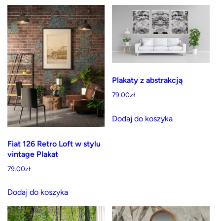
70.00zł
ma
wariantów.
do
wiele
Opcje
1,170.00zł
wariantów.
można
Opcje
wybrać
można
na
wybrać
stronie
Plakaty z abstrakcją
na
produktu
79.00
zł
stronie
produktu
Dodaj do koszyka
Fiat 126 Retro Loft w stylu
vintage Plakat
79.00
zł
Dodaj do koszyka