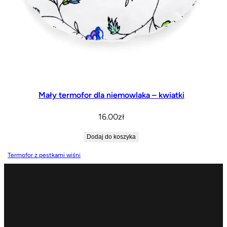
Mały termofor dla niemowlaka – kwiatki
16.00
zł
Dodaj do koszyka
Termofor z pestkami wiśni