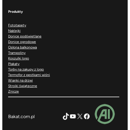
Produkty
Fototapety
Naklejki
Donice podświetlane
Donice ogrodowe
Osłona balkonowa
Trampoliny
Koszulki logo
Plakaty
Torby na zakupy z logo
Termofor z pestkami wiśni
Wianki na drzwi
Stroiki świąteczne
Znicze
TikTok
YouTube
X
Facebook
Bakat.com.pl