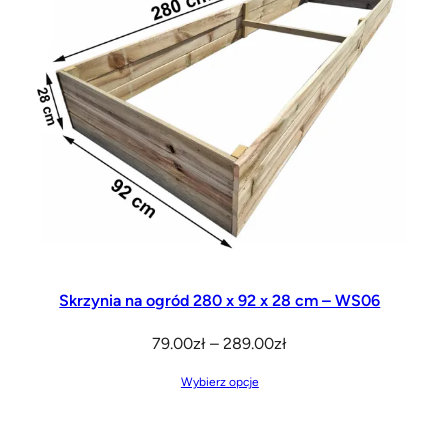
340.00zł
Skrzynia na ogród 280 x 92 x 28 cm – WS06
Zakres
79.00
zł
–
289.00
zł
cen:
Wybierz opcje
od
79.00zł