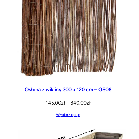
Opcje
na
można
stronie
wybrać
produktu
na
stronie
produktu
Osłona z wikliny 300 x 120 cm – OS08
Zakres
145.00
zł
–
340.00
zł
cen:
Wybierz opcje
od
145.00zł
do