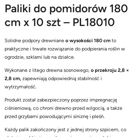
Paliki do pomidorów 180
d
9
o
.
cm x 10 szt – PL18010
p
0
o
0
m
Solidne podpory drewniane
o wysokości 180 cm
to
z
i
praktyczne i trwałe rozwiązanie do podpierania roślin w
d
ł
ogrodzie, szklarni lub na działce.
o
Wykonane z litego drewna sosnowego,
o przekroju 2,8 ×
r
2,8 cm,
zapewniają odpowiednią stabilność i
ó
wytrzymałość.
w
1
Produkt został zabezpieczony poprzez impregnację
8
ciśnieniową, co chroni drewno przed wilgocią, a także
0
przed grzybami powodującymi siniznę i pleśń.
c
m
Każdy palik zakończony jest z jednej strony szpicem, co