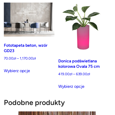
70.00zł
ma
do
wiele
1,170.00zł
wariantów.
Opcje
można
wybrać
Fototapeta beton, wzór
na
GD23
stronie
Zakres
70.00
zł
–
1,170.00
zł
produktu
Donica podświetlana
cen:
Ten
kolorowa Ovala 75 cm
od
Wybierz opcje
produkt
Zakres
419.00
zł
–
639.00
zł
70.00zł
cen:
ma
do
Ten
od
Wybierz opcje
wiele
1,170.00zł
produkt
419.00zł
wariantów.
ma
do
Podobne produkty
Opcje
wiele
639.00zł
można
wariantów.
wybrać