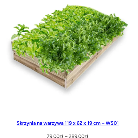
do
289.00zł
Skrzynia na warzywa 119 x 62 x 19 cm – WS01
Zakres
79.00
zł
–
289.00
zł