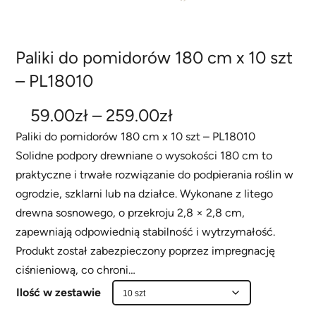
Paliki do pomidorów 180 cm x 10 szt
– PL18010
Z
59.00
zł
–
259.00
zł
a
Paliki do pomidorów 180 cm x 10 szt – PL18010
Solidne podpory drewniane o wysokości 180 cm to
k
praktyczne i trwałe rozwiązanie do podpierania roślin w
r
ogrodzie, szklarni lub na działce. Wykonane z litego
e
drewna sosnowego, o przekroju 2,8 × 2,8 cm,
s
zapewniają odpowiednią stabilność i wytrzymałość.
Produkt został zabezpieczony poprzez impregnację
c
ciśnieniową, co chroni…
e
Ilość w zestawie
n