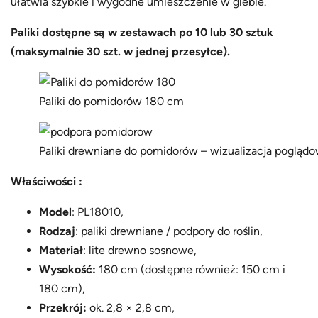
x
ułatwia szybkie i wygodne umieszczenie w glebie.
1
Paliki dostępne są w zestawach po 10 lub 30 sztuk
0
(maksymalnie 30 szt. w jednej przesyłce).
s
z
t
Paliki do pomidorów 180 cm
–
P
Paliki drewniane do pomidorów – wizualizacja pogląd
L
1
Właściwości :
8
Model
: PL18010,
0
Rodzaj
: paliki drewniane / podpory do roślin,
1
Materiał
: lite drewno sosnowe,
0
Wysokość:
180 cm (dostępne również: 150 cm i
180 cm),
Przekrój:
ok. 2,8 × 2,8 cm,