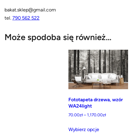
bakat.sklep@gmail.com
tel.
790 562 522
Może spodoba się również…
Fototapeta drzewa, wzór
WA24light
Zakres
70.00
zł
–
1,170.00
zł
cen:
Ten
od
Wybierz opcje
produkt