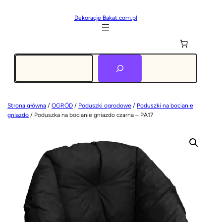
Dekoracje Bakat.com.pl
Szukaj
Strona główna
/
OGRÓD
/
Poduszki ogrodowe
/
Poduszki na bocianie
gniazdo
/ Poduszka na bocianie gniazdo czarna – PA17