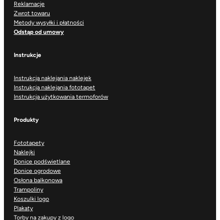
Reklamacje
Zwrot towaru
Metody wysyłki i płatności
Odstąp od umowy
Instrukcje
Instrukcja naklejania naklejek
Instrukcja naklejania fototapet
Instrukcja użytkowania termoforów
Produkty
Fototapety
Naklejki
Donice podświetlane
Donice ogrodowe
Osłona balkonowa
Trampoliny
Koszulki logo
Plakaty
Torby na zakupy z logo