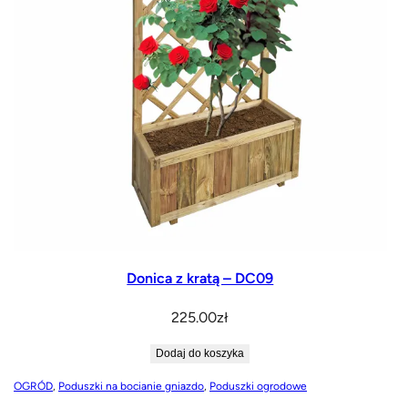
Donica z kratą – DC09
225.00
zł
Dodaj do koszyka
OGRÓD
, 
Poduszki na bocianie gniazdo
, 
Poduszki ogrodowe