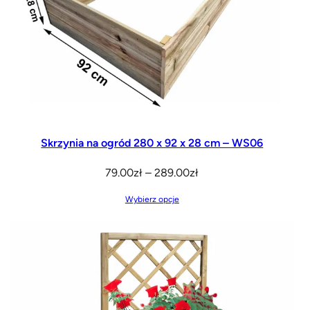
Skrzynia na ogród 280 x 92 x 28 cm – WS06
Zakres
79.00
zł
–
289.00
zł
cen:
Wybierz opcje
od
79.00zł
do
289.00zł