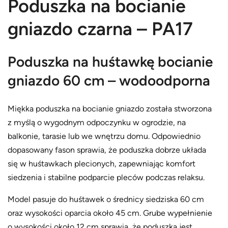
Poduszka na bocianie
k
.
a
0
gniazdo czarna – PA17
n
0
a
z
b
Poduszka na huśtawkę bocianie
o
ł
gniazdo 60 cm – wodoodporna
c
i
Miękka poduszka na bocianie gniazdo została stworzona
a
z myślą o wygodnym odpoczynku w ogrodzie, na
n
balkonie, tarasie lub we wnętrzu domu. Odpowiednio
i
dopasowany fason sprawia, że poduszka dobrze układa
e
się w huśtawkach plecionych, zapewniając komfort
g
siedzenia i stabilne podparcie pleców podczas relaksu.
n
i
Model pasuje do huśtawek o średnicy siedziska 60 cm
a
oraz wysokości oparcia około 45 cm. Grube wypełnienie
z
o wysokości około 12 cm sprawia, że poduszka jest