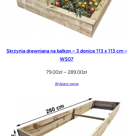
Skrzynia drewniana na balkon – 3 donice 113 x 113 cm –
WS07
Zakres
79.00
zł
–
289.00
zł
cen:
Wybierz opcje
od
79.00zł
do
289.00zł