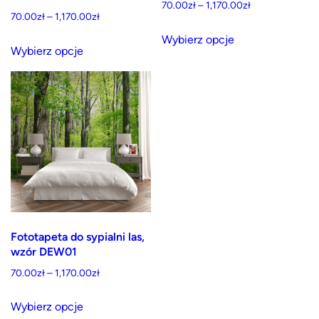
Zakres
70.00
zł
–
1,170.00
zł
produktu
Zakres
70.00
zł
–
1,170.00
zł
cen:
Ten
cen:
od
Ten
Wybierz opcje
produkt
od
Wybierz opcje
70.00zł
produkt
ma
70.00zł
do
ma
do
wiele
1,170.00zł
wiele
1,170.00zł
wariantów.
wariantów.
Opcje
Opcje
można
można
wybrać
wybrać
na
na
stronie
stronie
produktu
produktu
Fototapeta do sypialni las,
wzór DEW01
Zakres
70.00
zł
–
1,170.00
zł
cen:
Ten
od
Wybierz opcje
produkt