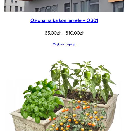
Osłona na balkon lamele – OS01
Zakres
65.00
zł
–
310.00
zł
cen:
Wybierz opcje
od
65.00zł
do
310.00zł