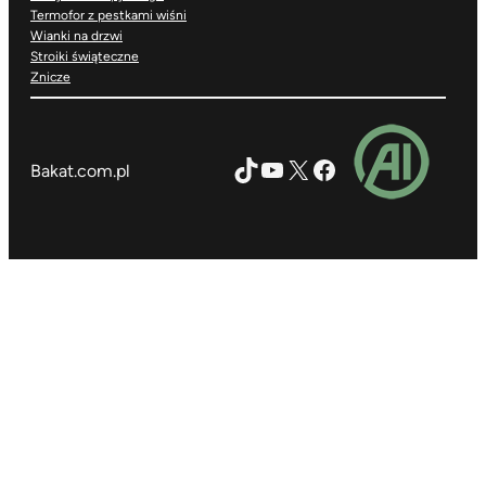
Termofor z pestkami wiśni
Wianki na drzwi
Stroiki świąteczne
Znicze
TikTok
YouTube
X
Facebook
Bakat.com.pl