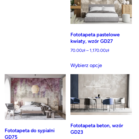
Fototapeta pastelowe
kwiaty, wzór GD27
Zakres
70.00
zł
–
1,170.00
zł
cen:
Ten
od
Wybierz opcje
produkt
70.00zł
ma
do
wiele
1,170.00zł
wariantów.
Opcje
można
wybrać
Fototapeta beton, wzór
na
Fototapeta do sypialni
GD23
stronie
GD75