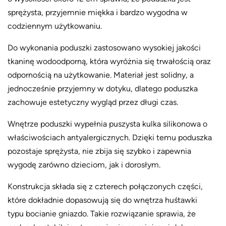
d
sprężysta, przyjemnie miękka i bardzo wygodna w
o
codziennym użytkowaniu.
c
z
Do wykonania poduszki zastosowano wysokiej jakości
a
tkaninę wodoodporną, która wyróżnia się trwałością oraz
r
odpornością na użytkowanie. Materiał jest solidny, a
n
jednocześnie przyjemny w dotyku, dlatego poduszka
a
zachowuje estetyczny wygląd przez długi czas.
–
Wnętrze poduszki wypełnia puszysta kulka silikonowa o
P
właściwościach antyalergicznych. Dzięki temu poduszka
A
pozostaje sprężysta, nie zbija się szybko i zapewnia
1
wygodę zarówno dzieciom, jak i dorosłym.
7
Konstrukcja składa się z czterech połączonych części,
które dokładnie dopasowują się do wnętrza huśtawki
typu bocianie gniazdo. Takie rozwiązanie sprawia, że