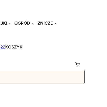
JKI
OGRÓD
ZNICZE
522
KOSZYK