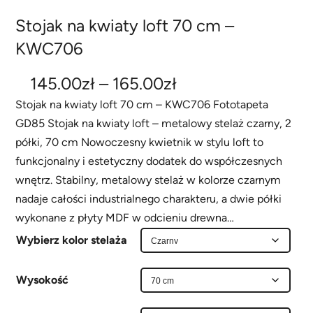
Stojak na kwiaty loft 70 cm –
KWC706
Z
145.00
zł
–
165.00
zł
a
Stojak na kwiaty loft 70 cm – KWC706 Fototapeta
GD85 Stojak na kwiaty loft – metalowy stelaż czarny, 2
k
półki, 70 cm Nowoczesny kwietnik w stylu loft to
r
funkcjonalny i estetyczny dodatek do współczesnych
e
wnętrz. Stabilny, metalowy stelaż w kolorze czarnym
s
nadaje całości industrialnego charakteru, a dwie półki
wykonane z płyty MDF w odcieniu drewna…
c
Wybierz kolor stelaża
e
n
Wysokość
: