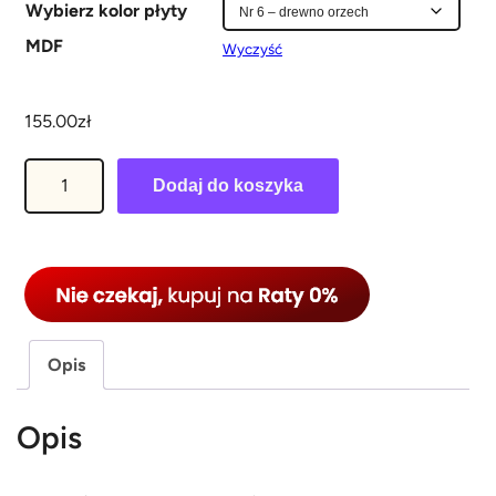
o
Wybierz kolor płyty
d
MDF
Wyczyść
1
4
155.00
zł
5
i
.
Dodaj do koszyka
l
0
o
0
ś
z
ć
S
ł
t
d
Opis
o
o
j
Opis
1
a
6
k