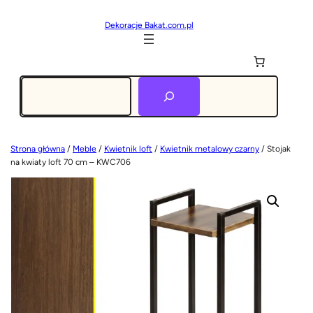
Dekoracje Bakat.com.pl
Szukaj
Strona główna
/
Meble
/
Kwietnik loft
/
Kwietnik metalowy czarny
/ Stojak
na kwiaty loft 70 cm – KWC706