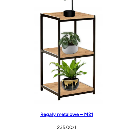
wybrać
na
stronie
produktu
Regały metalowe – M21
235.00
zł