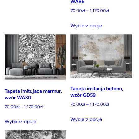
WA86
Zakres
70.00
zł
–
1,170.00
zł
cen:
Ten
od
Wybierz opcje
produkt
70.00zł
ma
do
wiele
1,170.00zł
wariantów.
Opcje
można
wybrać
na
Tapeta imitacja betonu,
Tapeta imitujaca marmur,
wzór GD59
stronie
wzór WA30
produktu
Zakres
70.00
zł
–
1,170.00
zł
Zakres
70.00
zł
–
1,170.00
zł
cen:
cen:
Ten
Ten
od
Wybierz opcje
od
Wybierz opcje
produkt
produkt
70.00zł
70.00zł
ma
do
ma
do