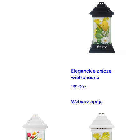
Eleganckie znicze
wielkanocne
139.00
zł
Ten
Wybierz opcje
produkt
ma
wiele
wariantów.
Opcje