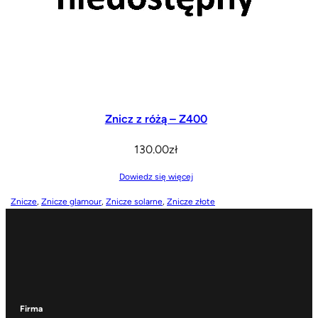
Znicz z różą – Z400
130.00
zł
Dowiedz się więcej
Znicze
, 
Znicze glamour
, 
Znicze solarne
, 
Znicze złote
Firma