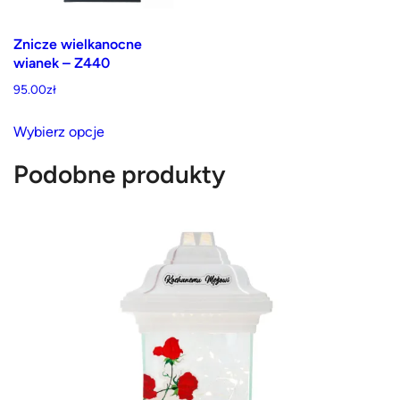
stronie
produktu
produktu
Znicze wielkanocne
wianek – Z440
95.00
zł
Ten
Wybierz opcje
produkt
ma
Podobne produkty
wiele
wariantów.
Opcje
można
wybrać
na
stronie
produktu