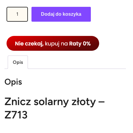
i
Dodaj do koszyka
l
o
ś
ć
Z
n
Opis
i
c
Opis
z
s
Znicz solarny złoty –
o
l
Z713
a
r
n