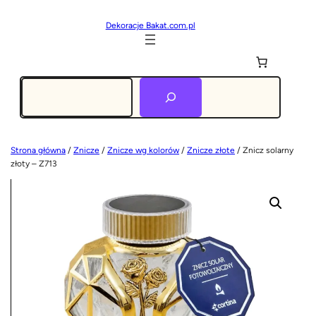
Dekoracje Bakat.com.pl
Szukaj
Strona główna
/
Znicze
/
Znicze wg kolorów
/
Znicze złote
/ Znicz solarny
złoty – Z713