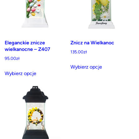
można
wybrać
na
stronie
produktu
Eleganckie znicze
Znicz na Wielkanoc
wielkanocne – Z407
135.00
zł
95.00
zł
Ten
Wybierz opcje
Ten
produkt
Wybierz opcje
produkt
ma
ma
wiele
wiele
wariantów.
wariantów.
Opcje
Opcje
można
można
wybrać
wybrać
na
na
stronie