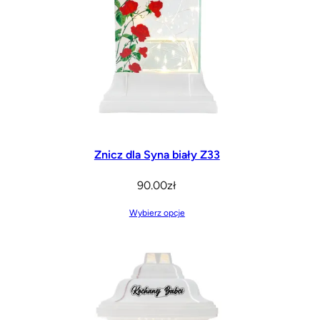
Znicz dla Syna biały Z33
90.00
zł
Wybierz opcje