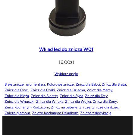
Wklad led do znicza W01
16.00
zł
Wybierz opcje
Białe znicze na cmentarz
, 
Kolorowe znicze
, 
Znicz dla Babci
, 
Znicz dla Brata
, 
Znicz dla Cioci
, 
Znicz dla Córki
, 
Znicz dla Dziadka
, 
Znicz dla Mamy
, 
Znicz dla Męża
, 
Znicz dla Siostry
, 
Znicz dla Syna
, 
Znicz dla Taty
, 
Znicz dla Wnuczki
, 
Znicz dla Wnuka
, 
Znicz dla Wujka
, 
Znicz dla Żony
, 
Znicz Kochanym Rodzicom
, 
Znicz na baterie
, 
Znicze
, 
Znicze dla dzieci
, 
Znicze glamour
, 
Znicze Kochanym Dziadkom
, 
Znicze z dedykacją