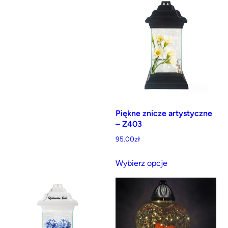
Piękne znicze artystyczne
– Z403
95.00
zł
Ten
Wybierz opcje
produkt
ma
wiele
wariantów.
Opcje