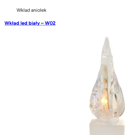
Wklad aniolek
Wkład led biały – W02