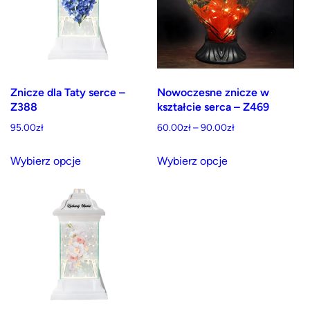
można
wybrać
na
stronie
produktu
Znicze dla Taty serce –
Nowoczesne znicze w
Z388
kształcie serca – Z469
Zakres
95.00
zł
60.00
zł
–
90.00
zł
cen:
Ten
Ten
od
Wybierz opcje
Wybierz opcje
produkt
produkt
60.00zł
ma
ma
do
wiele
wiele
90.00zł
wariantów.
wariantów.
Opcje
Opcje
można
można
wybrać
wybrać
na
na