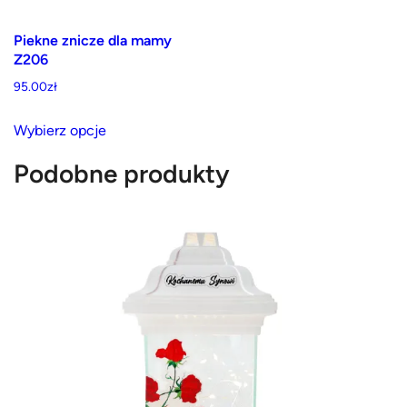
stronie
stronie
produktu
produktu
Piekne znicze dla mamy
Z206
95.00
zł
Ten
Wybierz opcje
produkt
ma
Podobne produkty
wiele
wariantów.
Opcje
można
wybrać
na
stronie
produktu