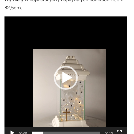
32,5cm.
Odtwarzacz
video
00:00
00:13