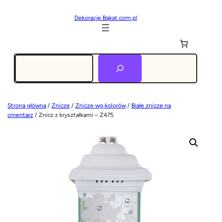
Dekoracje Bakat.com.pl
Szukaj
Strona główna
/
Znicze
/
Znicze wg kolorów
/
Białe znicze na
cmentarz
/ Znicz z kryształkami – Z475