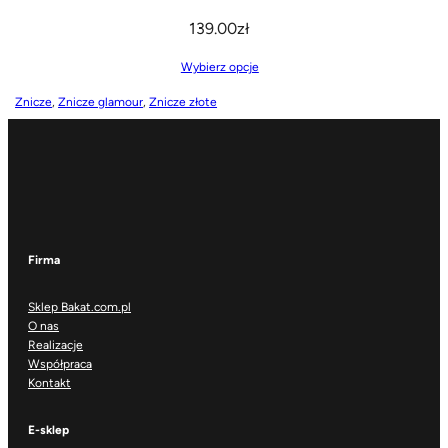
139.00
zł
Wybierz opcje
Znicze
, 
Znicze glamour
, 
Znicze złote
Firma
Sklep Bakat.com.pl
O nas
Realizacje
Współpraca
Kontakt
E-sklep