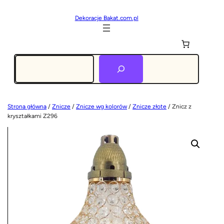
Dekoracje Bakat.com.pl
Szukaj
Strona główna
/
Znicze
/
Znicze wg kolorów
/
Znicze złote
/ Znicz z
kryształkami Z296