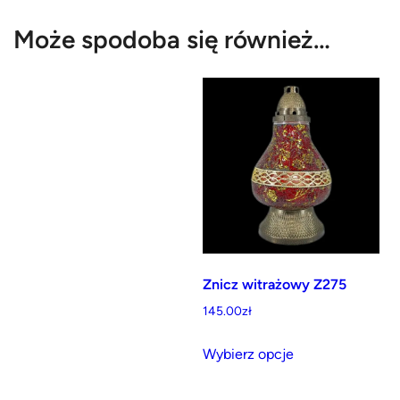
Może spodoba się również…
Znicz witrażowy Z275
145.00
zł
Ten
Wybierz opcje
produkt
ma