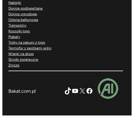
Naklejki
Donice podświetlane
Donice ogrodowe
Osłona balkonowa
Trampoliny
Koszulki logo
Plakaty
Torby na zakupy z logo
Termofor z pestkami wiśni
Wianki na drzwi
Stroiki świąteczne
Znicze
TikTok
YouTube
X
Facebook
Bakat.com.pl