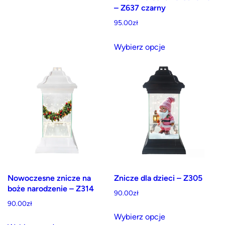
– Z637 czarny
95.00
zł
Ten
Wybierz opcje
produkt
ma
wiele
wariantów.
Opcje
można
wybrać
na
stronie
produktu
Nowoczesne znicze na
Znicze dla dzieci – Z305
boże narodzenie – Z314
90.00
zł
90.00
zł
Ten
Wybierz opcje
Ten
produkt