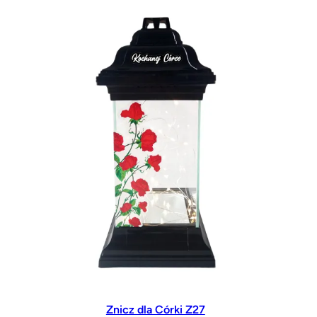
wariantów.
Opcje
można
wybrać
na
stronie
produktu
Znicz dla Córki Z27