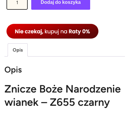
Dodaj do koszyka
l
o
ś
ć
Z
n
Opis
i
c
Opis
z
e
Znicze Boże Narodzenie
B
o
wianek – Z655 czarny
ż
e
N
a