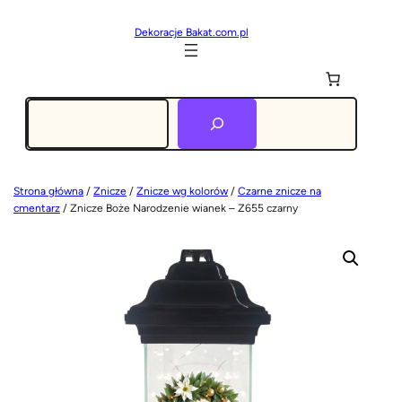
Dekoracje Bakat.com.pl
Szukaj
Strona główna
/
Znicze
/
Znicze wg kolorów
/
Czarne znicze na
cmentarz
/ Znicze Boże Narodzenie wianek – Z655 czarny