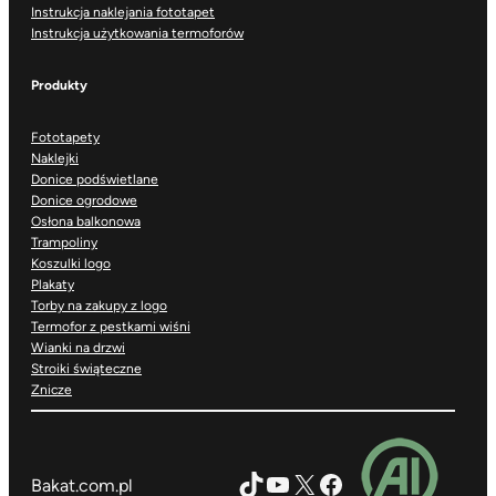
Instrukcja naklejania fototapet
Instrukcja użytkowania termoforów
Produkty
Fototapety
Naklejki
Donice podświetlane
Donice ogrodowe
Osłona balkonowa
Trampoliny
Koszulki logo
Plakaty
Torby na zakupy z logo
Termofor z pestkami wiśni
Wianki na drzwi
Stroiki świąteczne
Znicze
TikTok
YouTube
X
Facebook
Bakat.com.pl