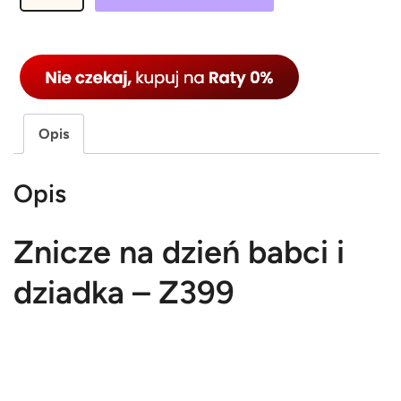
l
o
ś
ć
Z
n
Opis
i
c
Opis
z
e
Znicze na dzień babci i
n
a
dziadka – Z399
d
z
i
e
ń