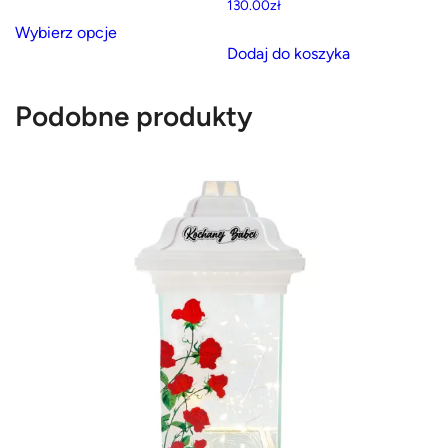
130.00
zł
Ten
Wybierz opcje
produkt
Dodaj do koszyka
ma
wiele
Podobne produkty
wariantów.
Opcje
można
wybrać
na
stronie
produktu