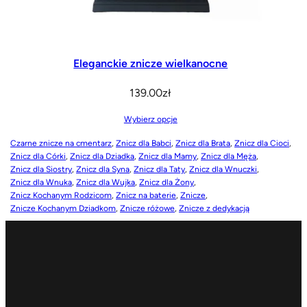
Eleganckie znicze wielkanocne
139.00
zł
Wybierz opcje
Czarne znicze na cmentarz
, 
Znicz dla Babci
, 
Znicz dla Brata
, 
Znicz dla Cioci
, 
Znicz dla Córki
, 
Znicz dla Dziadka
, 
Znicz dla Mamy
, 
Znicz dla Męża
, 
Znicz dla Siostry
, 
Znicz dla Syna
, 
Znicz dla Taty
, 
Znicz dla Wnuczki
, 
Znicz dla Wnuka
, 
Znicz dla Wujka
, 
Znicz dla Żony
, 
Znicz Kochanym Rodzicom
, 
Znicz na baterie
, 
Znicze
, 
Znicze Kochanym Dziadkom
, 
Znicze różowe
, 
Znicze z dedykacją