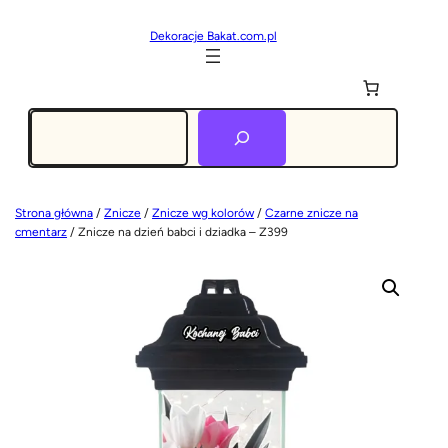
Dekoracje Bakat.com.pl
Szukaj
Strona główna
/
Znicze
/
Znicze wg kolorów
/
Czarne znicze na
cmentarz
/ Znicze na dzień babci i dziadka – Z399