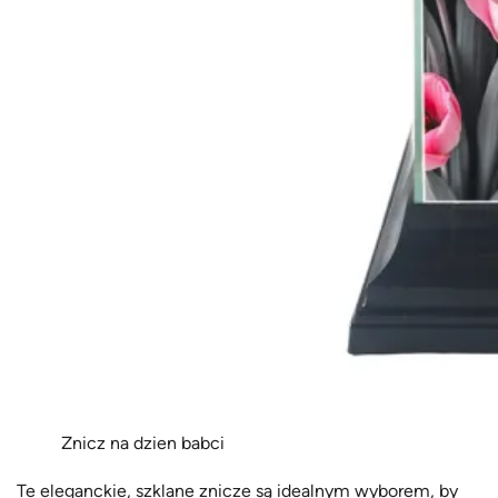
9
Znicz na dzien babci
Te eleganckie, szklane znicze są idealnym wyborem, by