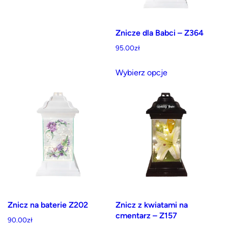
Znicze dla Babci – Z364
95.00
zł
Ten
Wybierz opcje
produkt
ma
wiele
wariantów.
Opcje
można
wybrać
na
stronie
produktu
Znicz na baterie Z202
Znicz z kwiatami na
cmentarz – Z157
90.00
zł