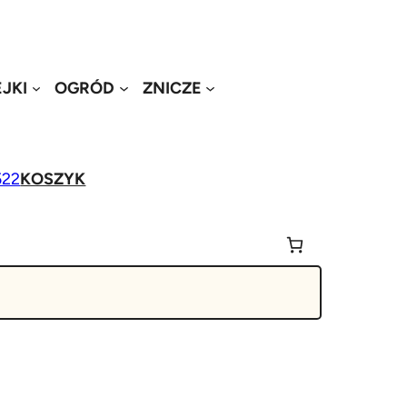
JKI
OGRÓD
ZNICZE
522
KOSZYK