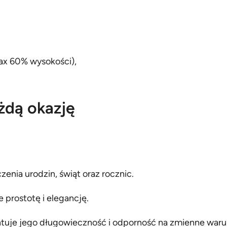
max 60% wysokości),
żdą okazję
enia urodzin, świąt oraz rocznic.
 prostotę i elegancję.
ntuje jego długowieczność i odporność na zmienne war