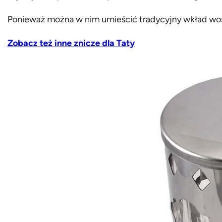
Ponieważ można w nim umieścić tradycyjny wkład wosk
Zobacz też inne znicze dla Taty