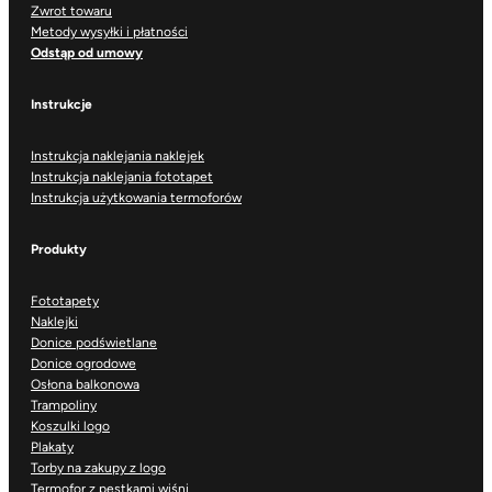
Zwrot towaru
Metody wysyłki i płatności
Odstąp od umowy
Instrukcje
Instrukcja naklejania naklejek
Instrukcja naklejania fototapet
Instrukcja użytkowania termoforów
Produkty
Fototapety
Naklejki
Donice podświetlane
Donice ogrodowe
Osłona balkonowa
Trampoliny
Koszulki logo
Plakaty
Torby na zakupy z logo
Termofor z pestkami wiśni