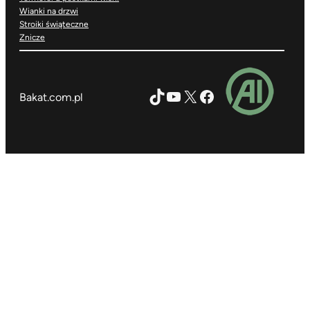
Wianki na drzwi
Stroiki świąteczne
Znicze
TikTok
YouTube
X
Facebook
Bakat.com.pl