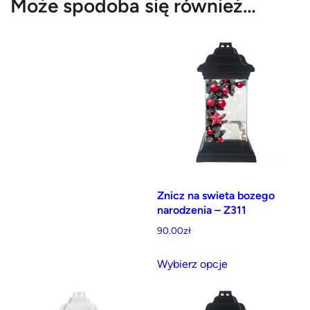
Może spodoba się również…
Znicz na swieta bozego
narodzenia – Z311
90.00
zł
Ten
Wybierz opcje
produkt
ma
wiele