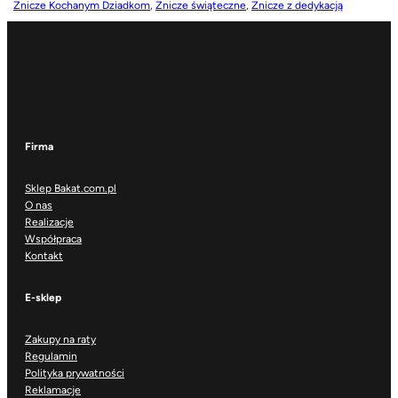
Znicze Kochanym Dziadkom
, 
Znicze świąteczne
, 
Znicze z dedykacją
Firma
Sklep Bakat.com.pl
O nas
Realizacje
Współpraca
Kontakt
E-sklep
Zakupy na raty
Regulamin
Polityka prywatności
Reklamacje