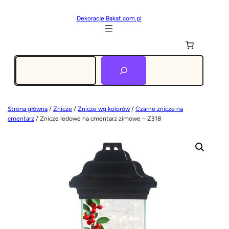
Dekoracje Bakat.com.pl
Szukaj
Strona główna
/
Znicze
/
Znicze wg kolorów
/
Czarne znicze na
cmentarz
/ Znicze ledowe na cmentarz zimowe – Z318