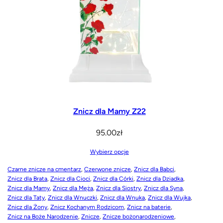
Znicz dla Mamy Z22
95.00
zł
Wybierz opcje
Czarne znicze na cmentarz
, 
Czerwone znicze
, 
Znicz dla Babci
, 
Znicz dla Brata
, 
Znicz dla Cioci
, 
Znicz dla Córki
, 
Znicz dla Dziadka
, 
Znicz dla Mamy
, 
Znicz dla Męża
, 
Znicz dla Siostry
, 
Znicz dla Syna
, 
Znicz dla Taty
, 
Znicz dla Wnuczki
, 
Znicz dla Wnuka
, 
Znicz dla Wujka
, 
Znicz dla Żony
, 
Znicz Kochanym Rodzicom
, 
Znicz na baterie
, 
Znicz na Boże Narodzenie
, 
Znicze
, 
Znicze bożonarodzeniowe
, 