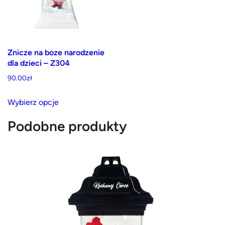
wybrać
wybrać
na
na
stronie
stronie
produktu
produktu
Znicze na boze narodzenie
dla dzieci – Z304
90.00
zł
Ten
Wybierz opcje
produkt
ma
Podobne produkty
wiele
wariantów.
Opcje
można
wybrać
na
stronie