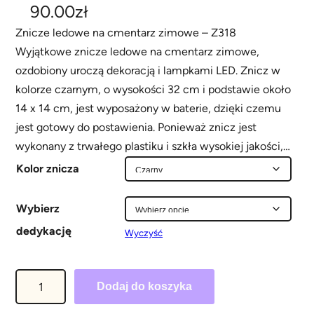
90.00
zł
Znicze ledowe na cmentarz zimowe – Z318
Wyjątkowe znicze ledowe na cmentarz zimowe,
ozdobiony uroczą dekoracją i lampkami LED. Znicz w
kolorze czarnym, o wysokości 32 cm i podstawie około
14 x 14 cm, jest wyposażony w baterie, dzięki czemu
jest gotowy do postawienia. Ponieważ znicz jest
wykonany z trwałego plastiku i szkła wysokiej jakości,…
Kolor znicza
Wybierz
dedykację
Wyczyść
i
Dodaj do koszyka
l