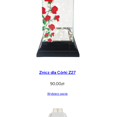
produktu
Znicz dla Córki Z27
90.00
zł
Wybierz opcje