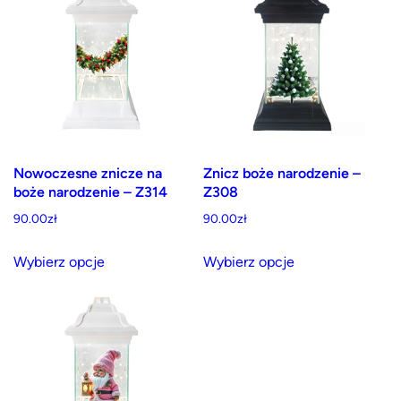
wariantów.
Opcje
można
wybrać
na
stronie
produktu
Nowoczesne znicze na
Znicz boże narodzenie –
boże narodzenie – Z314
Z308
90.00
zł
90.00
zł
Ten
Ten
Wybierz opcje
Wybierz opcje
produkt
produkt
ma
ma
wiele
wiele
wariantów.
wariantów.
Opcje
Opcje
można
można