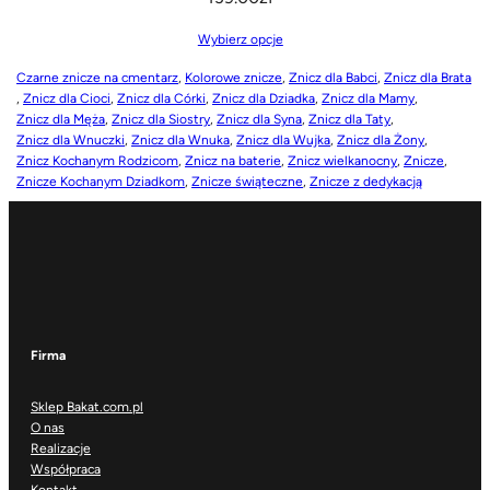
Wybierz opcje
Czarne znicze na cmentarz
, 
Kolorowe znicze
, 
Znicz dla Babci
, 
Znicz dla Brata
, 
Znicz dla Cioci
, 
Znicz dla Córki
, 
Znicz dla Dziadka
, 
Znicz dla Mamy
, 
Znicz dla Męża
, 
Znicz dla Siostry
, 
Znicz dla Syna
, 
Znicz dla Taty
, 
Znicz dla Wnuczki
, 
Znicz dla Wnuka
, 
Znicz dla Wujka
, 
Znicz dla Żony
, 
Znicz Kochanym Rodzicom
, 
Znicz na baterie
, 
Znicz wielkanocny
, 
Znicze
, 
Znicze Kochanym Dziadkom
, 
Znicze świąteczne
, 
Znicze z dedykacją
Firma
Sklep Bakat.com.pl
O nas
Realizacje
Współpraca