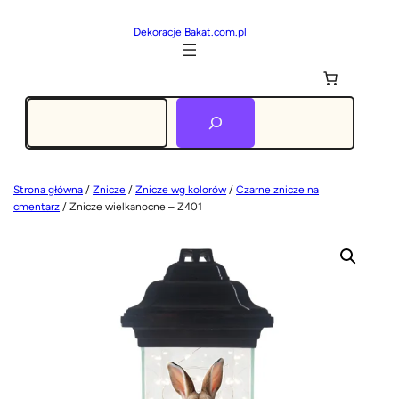
Dekoracje Bakat.com.pl
Szukaj
Strona główna
/
Znicze
/
Znicze wg kolorów
/
Czarne znicze na
cmentarz
/ Znicze wielkanocne – Z401