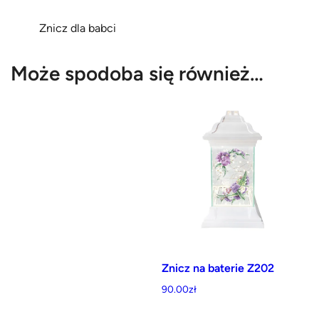
Znicz dla babci
Może spodoba się również…
Znicz na baterie Z202
90.00
zł
Ten