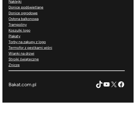
Naklejki
Donice podświetlane
Donice ogrodowe
Osłona balkonowa
Trampoliny
Koszulki logo
Plakaty
Torby na zakupy z logo
Termofor z pestkami wiśni
Wianki na drzwi
Stroiki świąteczne
Znicze
TikTok
YouTube
X
Face
Bakat.com.pl