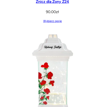
Znicz dla Żony Z24
90.00
zł
Wybierz opcje