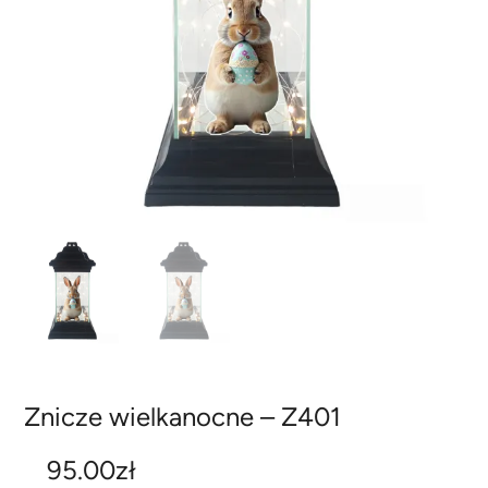
Znicze wielkanocne – Z401
95.00
zł