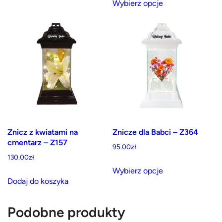
Wybierz opcje
produkt
ma
wiele
wariantów.
Opcje
można
wybrać
na
stronie
produktu
Znicz z kwiatami na
Znicze dla Babci – Z364
cmentarz – Z157
95.00
zł
130.00
zł
Ten
Wybierz opcje
produkt
Dodaj do koszyka
ma
wiele
Podobne produkty
wariantów.